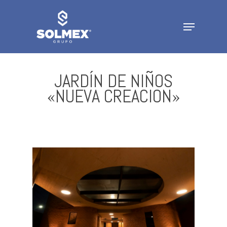
Skip
to
Menu
Close
main
Menu
content
JARDÍN DE NIÑOS
«NUEVA CREACION»