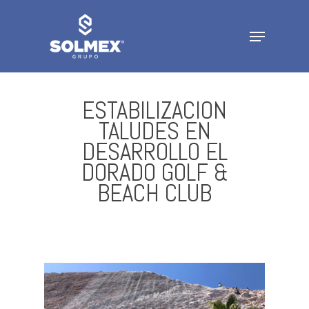
Skip
to
Menu
Close
main
Menu
content
ESTABILIZACION
TALUDES EN
DESARROLLO EL
DORADO GOLF &
BEACH CLUB